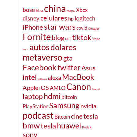
china
bose
Xbox
hbo
coolpix
celulares
disney
logitech
hp
star wars
iPhone
covid
OfficeJet
Fornite
tiktok
blog
dell
iMac
autos
dolares
lumix
metaverso
gta
Facebook
twitter
Asus
MacBook
intel
alexa
netbooks
Canon
Apple
iOS
AMLO
Gimbal
hdmi
laptop
bitcoin
Samsung
nvidia
PlayStation
podcast
cine
tesla
Bitcoin
bmw
huawei
tesla
Kodak
sony