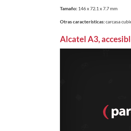
Tamaño:
146 x 72.1 x 7.7 mm
Otras características:
carcasa cubi
Alcatel A3, accesibl