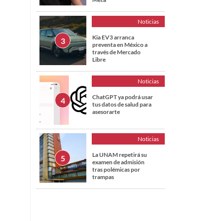
Noticias
Kia EV3 arranca
preventa en México a
través de Mercado
Libre
Noticias
ChatGPT ya podrá usar
tus datos de salud para
asesorarte
Noticias
La UNAM repetirá su
examen de admisión
tras polémicas por
trampas