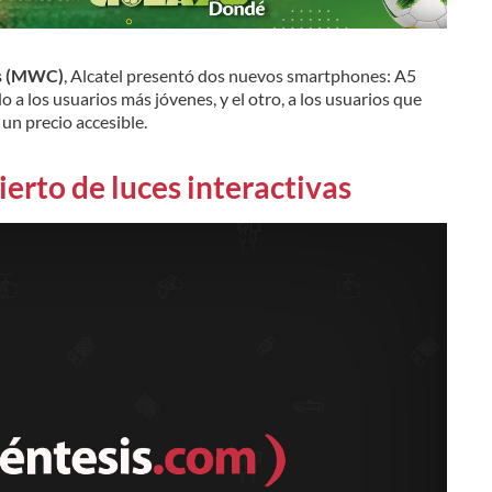
s (MWC)
, Alcatel presentó dos nuevos smartphones: A5
do a los usuarios más jóvenes, y el otro, a los usuarios que
 un precio accesible.
ierto de luces interactivas