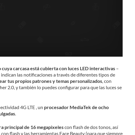
o cuya carcasa está cubierta con luces LED interactivas
–
indican las notificaciones a través de diferentes tipos de
ear tus propios patrones y temas personalizados
, con
er 2.0, y también lo puedes configurar para que las luces se
nectividad 4G LTE , un
procesador MediaTek de ocho
ulgadas
.
a principal de 16 megapixeles
con flash de dos tonos, así
s
con flash y las herramientas Face Beauty (para que siempre