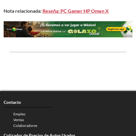
Nota relacionada:
Reseña: PC Gamer HP Omen X
Contacto
Empleo
Ventas
Colaboradores
Cotizador de Precios de Autos Usados