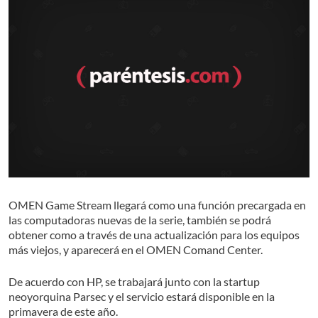
OMEN Game Stream llegará como una función precargada en
las computadoras nuevas de la serie, también se podrá
obtener como a través de una actualización para los equipos
más viejos, y aparecerá en el OMEN Comand Center.
De acuerdo con HP, se trabajará junto con la startup
neoyorquina Parsec y el servicio estará disponible en la
primavera de este año.