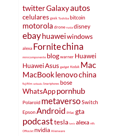
autos
Galaxy
twitter
celulares
bitcoin
geek
Toshiba
motorola
disney
drone
rusia
ebay
huawei
windows
china
Fornite
alexa
blog
Huawei
warner
minicomponente
Mac
Asus
Huawei
Kodak
gadget
MacBook
lenovo
china
bose
fujifilm
Smartphones
netbooks
pornhub
WhatsApp
metaverso
Switch
Polaroid
Android
gta
Epson
iMac
podcast
tesla
alexa
ntfs
lumix
nvidia
Alienware
OfficeJet