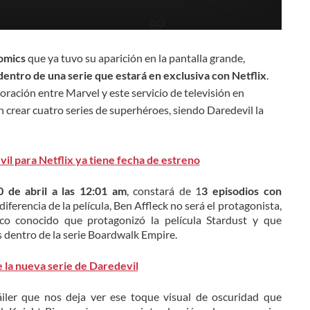
omics
que ya tuvo su aparición en la pantalla grande,
 dentro de una serie que estará en exclusiva con Netflix
.
ración entre Marvel y este servicio de televisión en
an crear cuatro series de superhéroes, siendo Daredevil la
il para Netflix ya tiene fecha de estreno
0 de abril a las 12:01 am
, constará de 1
3 episodios con
 diferencia de la película, Ben Affleck no será el protagonista,
oco conocido que protagonizó la película Stardust y que
 dentro de la serie Boardwalk Empire.
de la nueva serie de Daredevil
áiler que nos deja ver ese toque visual de oscuridad que