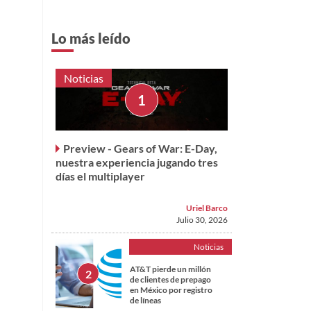
Lo más leído
Noticias
Preview - Gears of War: E-Day,
nuestra experiencia jugando tres
días el multiplayer
Uriel Barco
Julio 30, 2026
Noticias
AT&T pierde un millón
de clientes de prepago
en México por registro
de líneas