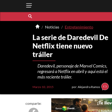
Noticias
Entretenimiento
La serie de Daredevil De
Netflix tiene nuevo
tráiler
Daredevil, personaje de Marvel Comics,
regresará a Netflix en abril y aquí está el
más reciente tráiler.
Marzo 10, 2015
por: Alejandra Ramos
comparte: