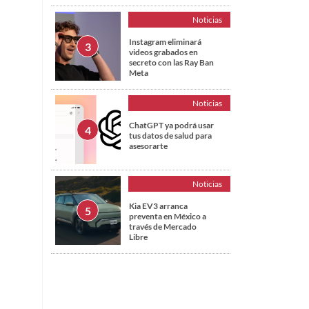
Noticias
Instagram eliminará
videos grabados en
secreto con las Ray Ban
Meta
Noticias
ChatGPT ya podrá usar
tus datos de salud para
asesorarte
Noticias
Kia EV3 arranca
preventa en México a
través de Mercado
Libre