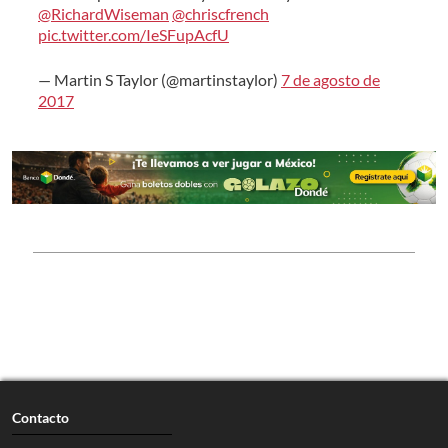
@RichardWiseman
@chriscfrench
pic.twitter.com/IeSFupAcfU
— Martin S Taylor (@martinstaylor)
7 de agosto de
2017
Contacto