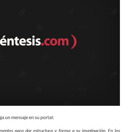
ga un mensaje en su portal:
mentos para dar estructura y forma a su imaginación. En los