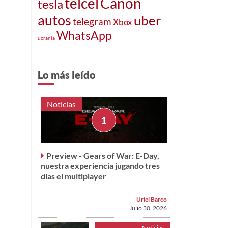
telcel
Canon
tesla
autos
uber
telegram
Xbox
WhatsApp
ucrania
Lo más leído
Noticias
Preview - Gears of War: E-Day,
nuestra experiencia jugando tres
días el multiplayer
Uriel Barco
Julio 30, 2026
Noticias