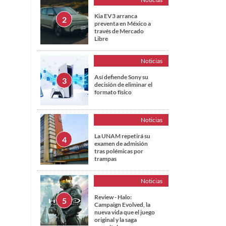
Kia EV3 arranca
preventa en México a
través de Mercado
Libre
Noticias
Así defiende Sony su
decisión de eliminar el
formato físico
Noticias
La UNAM repetirá su
examen de admisión
tras polémicas por
trampas
Noticias
Review - Halo:
Campaign Evolved, la
nueva vida que el juego
original y la saga