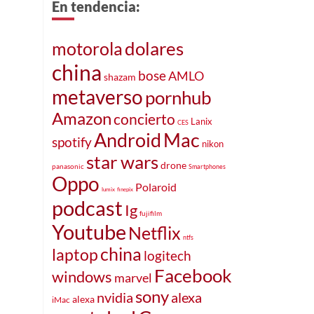
En tendencia:
dolares
motorola
china
bose
AMLO
shazam
metaverso
pornhub
Amazon
concierto
Lanix
CES
Mac
Android
spotify
nikon
star wars
drone
panasonic
Smartphones
Oppo
Polaroid
lumix
finepix
podcast
Ig
fujifilm
Youtube
Netflix
ntfs
china
laptop
logitech
Facebook
windows
marvel
sony
alexa
nvidia
alexa
iMac