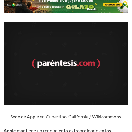
Sede de Apple en Cupertino, California / Wikicommons.
Apple
mantiene un rendimiento extraordinario en los