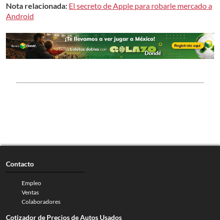
Nota relacionada:
El secreto de Apple para robarle mercado a
Android
Contacto
Empleo
Ventas
Colaboradores
Cotizador de Precios de Autos Usados