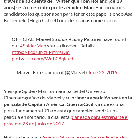
través de su cuenta de Twitter que Tom Holland (de 19
años) será quien interprete a Spider-Man
. Fueron varios
candidatos los que sonaban para tener este papel, siendo Asa
Butterfield (Hugo Cabret) uno de los más comentados.
OFFICIAL: Marvel Studios + Sony Pictures have found
our
#SpiderMan
star + director! Details:
https://t.co/3NzEPm9KDm
pic.twitter.com/WnB28qkueb
— Marvel Entertainment (@Marvel)
June 23, 2015
Y es que Spider-Man formará parte del Universo
Cinematográfico de Marvel y
su primera aparición será en la
película de Capitán América: Guerra Civil
, ya que es una
pieza fundamental. Claro está que también tendrá una
película en solitario, la cual está
planeada para estrenarse el
próximo 28 de junio de 2017
.
Nota relacionada:
Spider-Man aparecerá en películas de