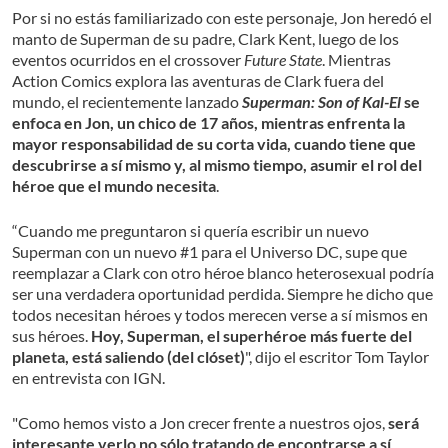
Por si no estás familiarizado con este personaje, Jon heredó el
manto de Superman de su padre, Clark Kent, luego de los
eventos ocurridos en el crossover
Future State
. Mientras
Action Comics explora las aventuras de Clark fuera del
mundo, el recientemente lanzado
Superman: Son of Kal-El
se
enfoca en Jon, un chico de 17 años, mientras enfrenta la
mayor responsabilidad de su corta vida, cuando tiene que
descubrirse a sí mismo y, al mismo tiempo, asumir el rol del
héroe que el mundo necesita
.
“Cuando me preguntaron si quería escribir un nuevo
Superman con un nuevo #1 para el Universo DC, supe que
reemplazar a Clark con otro héroe blanco heterosexual podría
ser una verdadera oportunidad perdida. Siempre he dicho que
todos necesitan héroes y todos merecen verse a sí mismos en
sus héroes.
Hoy, Superman, el superhéroe más fuerte del
planeta, está saliendo (del clóset)
", dijo el escritor Tom Taylor
en entrevista con IGN.
"Como hemos visto a Jon crecer frente a nuestros ojos,
será
interesante verlo no sólo tratando de encontrarse a sí