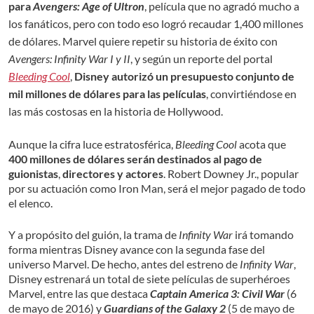
para
Avengers: Age of Ultron
, película que no agradó mucho a
los fanáticos, pero con todo eso logró recaudar 1,400 millones
de dólares. Marvel quiere repetir su historia de éxito con
Avengers: Infinity War I y II
, y según un reporte del portal
Bleeding Cool
,
Disney autorizó un presupuesto conjunto de
mil millones de dólares para las películas
, convirtiéndose en
las más costosas en la historia de Hollywood.
Aunque la cifra luce estratosférica,
Bleeding Cool
acota que
400 millones de dólares serán destinados al pago de
guionistas
,
directores y actores
. Robert Downey Jr., popular
por su actuación como Iron Man, será el mejor pagado de todo
el elenco.
Y a propósito del guión, la trama de
Infinity War
irá tomando
forma mientras Disney avance con la segunda fase del
universo Marvel. De hecho, antes del estreno de
Infinity War
,
Disney estrenará un total de siete películas de superhéroes
Marvel, entre las que destaca
Captain America 3: Civil War
(6
de mayo de 2016) y
Guardians of the Galaxy 2
(5 de mayo de