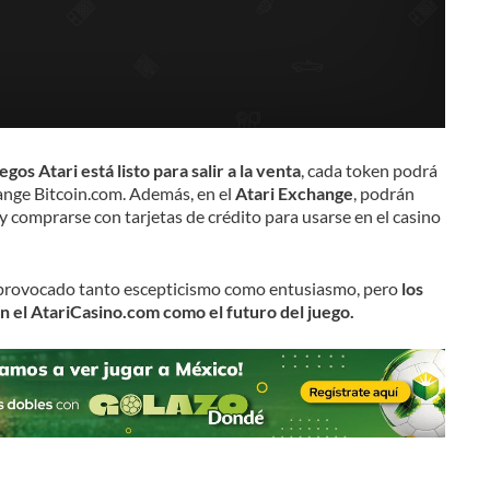
os Atari está listo para salir a la venta
, cada token podrá
hange Bitcoin.com. Además, en el
Atari Exchange
, podrán
y comprarse con tarjetas de crédito para usarse en el casino
n provocado tanto escepticismo como entusiasmo, pero
los
n el AtariCasino.com como el futuro del juego.