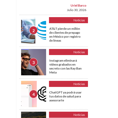
Uriel Barco
Julio 30, 2026
Noticias
AT&T pierde un millón
de clientes de prepago
en México por registro
de líneas
Noticias
Instagram eliminará
videos grabados en
secreto con las Ray Ban
Meta
Noticias
ChatGPT ya podrá usar
tus datos de salud para
asesorarte
Noticias