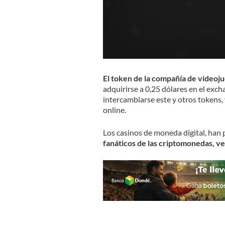
El token de la compañía de videojueg
adquirirse a 0,25 dólares en el exc
intercambiarse este y otros tokens, 
online.
Los casinos de moneda digital, ha
fanáticos de las criptomonedas, ve