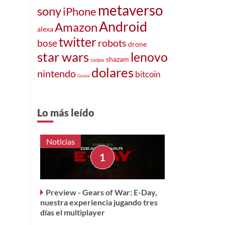
metaverso
sony
iPhone
Android
Amazon
alexa
twitter
robots
bose
drone
star wars
lenovo
shazam
coolpix
dolares
nintendo
bitcoin
Gimbal
Lo más leído
Noticias
Preview - Gears of War: E-Day,
nuestra experiencia jugando tres
días el multiplayer