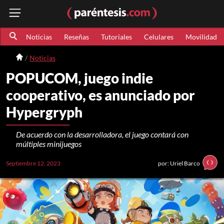
Noticias
Reseñas
Tutoriales
Celulares
Movilidad
Noticias
POPUCOM, juego indie
cooperativo, es anunciado por
Hypergryph
De acuerdo con la desarrolladora, el juego contará con
múltiples minijuegos
Septiembre 12, 2023
por: Uriel Barco