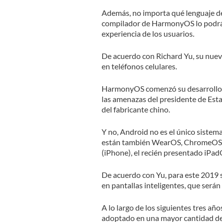
Además, no importa qué lenguaje de 
compilador de HarmonyOS lo podrá l
experiencia de los usuarios.
De acuerdo con Richard Yu, su nue
en teléfonos celulares.
HarmonyOS comenzó su desarrollo e
las amenazas del presidente de Est
del fabricante chino.
Y no, Android no es el único sistema
están también WearOS, ChromeOS,
(iPhone), el recién presentado iPad
De acuerdo con Yu, para este 2019 s
en pantallas inteligentes, que será
A lo largo de los siguientes tres añ
adoptado en una mayor cantidad de 