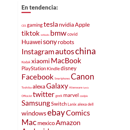
En tendencia:
tesla
Apple
nvidia
gaming
CES
bmw
tiktok
covid
netbooks
sony
Huawei
robots
china
autos
Instagram
MacBook
xiaomi
Kodak
disney
PlayStation
Kindle
Canon
Facebook
Smartphones
Galaxy
alexa
Toshiba
Alienware
lumix
twitter
marvel
geek
OfficeJet
coolpix
Samsung
Switch
alexa
Lanix
dell
ebay
Comics
windows
Mac
Amazon
mexico