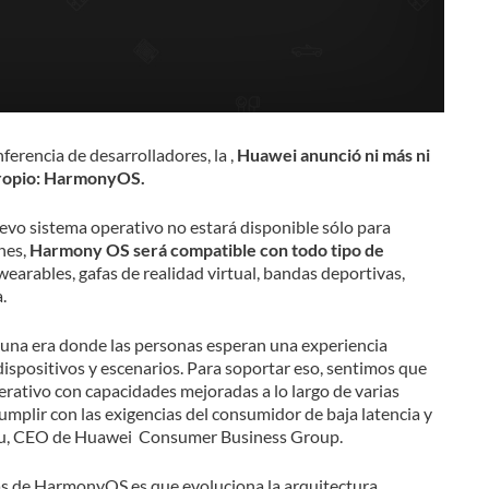
nferencia de desarrolladores, la
,
Huawei anunció ni más ni
propio: HarmonyOS.
uevo sistema operativo no estará disponible sólo para
nes,
Harmony OS será compatible con todo tipo de
wearables, gafas de realidad virtual, bandas deportivas,
.
una era donde las personas esperan una experiencia
s dispositivos y escenarios. Para soportar eso, sentimos que
rativo con capacidades mejoradas a lo largo de varias
mplir con las exigencias del consumidor de baja latencia y
d Yu, CEO de Huawei Consumer Business Group.
cas de HarmonyOS es que evoluciona la arquitectura