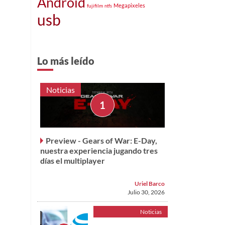
Android
fujifilm
Megapixeles
ntfs
usb
Lo más leído
Noticias
Preview - Gears of War: E-Day,
nuestra experiencia jugando tres
días el multiplayer
Uriel Barco
Julio 30, 2026
Noticias