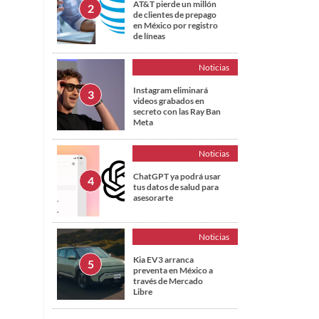
AT&T pierde un millón
de clientes de prepago
en México por registro
de líneas
Noticias
Instagram eliminará
videos grabados en
secreto con las Ray Ban
Meta
Noticias
ChatGPT ya podrá usar
tus datos de salud para
asesorarte
Noticias
Kia EV3 arranca
preventa en México a
través de Mercado
Libre