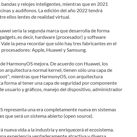
bandas y relojes inteligentes, mientras que en 2021
cinas y audífonos. La edición del año 2022 tendrá
e ellos lentes de realidad virtual.
awei sería la segunda marca que desarrolla de forma
dgets, es decir, hardware (procesador) y software
Vale la pena recordar que sólo hay tres fabricantes en el
s procesadores: Apple, Huawei y Samsung.
ad de HarmonyOS mejora. De acuerdo con Huawei, los
on arquitectura normal kernel, tienen sólo una capa de
 “root”; mientras que HarmonyOS, con arquitectura
sta forma al tener una capa de seguridad por componente
de usuario y gráficos, manejo del dispositivo, administrador
representa una era completamente nueva en sistemas
 es que será un sistema abierto (open source).
ueva vida a la industria y enriquecerá el ecosistema.
una experiencia verdaderamente atractiva y diversa.