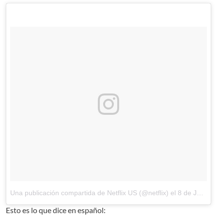
Una publicación compartida de Netflix US (@netflix)
el
8 de Jun de 2017 a la(s) 5:27 PDT
Esto es lo que dice en español: