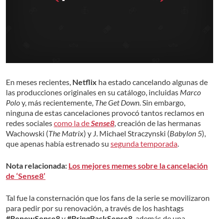
En meses recientes,
Netflix
ha estado cancelando algunas de
las producciones originales en su catálogo, incluidas
Marco
Polo
y, más recientemente,
The Get Down
. Sin embargo,
ninguna de estas cancelaciones provocó tantos reclamos en
redes sociales
como la de
Sense8
, creación de las hermanas
Wachowski (
The Matrix
) y J. Michael Straczynski (
Babylon 5
),
que apenas había estrenado su
segunda temporada
.
Nota relacionada:
Los mejores memes sobre la cancelación
de ‘Sense8’
Tal fue la consternación que los fans de la serie se movilizaron
para pedir por su renovación, a través de los hashtags
#RenewSense8
y
#BringBackSense8
, además de una