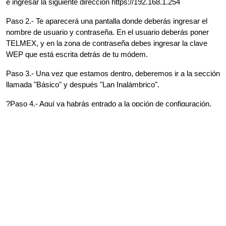
e ingresar la siguiente dirección https://192.168.1.254
Paso 2.- Te aparecerá una pantalla donde deberás ingresar el 
nombre de usuario y contraseña. En el usuario deberás poner 
TELMEX, y en la zona de contraseña debes ingresar la clave 
WEP que está escrita detrás de tu módem.
Paso 3.- Una vez que estamos dentro, deberemos ir a la sección 
llamada "Básico" y después "Lan Inalámbrico".
?Paso 4.- Aquí ya habrás entrado a la opción de configuración, 
ahora en la zona que dice "Tipo de autenticación" deberás 
seleccionar "WPA-PSK", en la parte de abajo, donde dice cifrado, 
selecciona  “TKIP/AES” y finalmente escribe tu nueva 
contraseña.
Listo, ahora solo tienes que guardar los cambios y ya contarás 
con una nueva contraseña para tu módem. A partir de estos 
momentos gozarás de una conexión más segura.