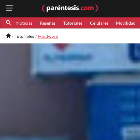
Noticias
Reseñas
Tutoriales
Celulares
Movilidad
Tutoriales
Hardware