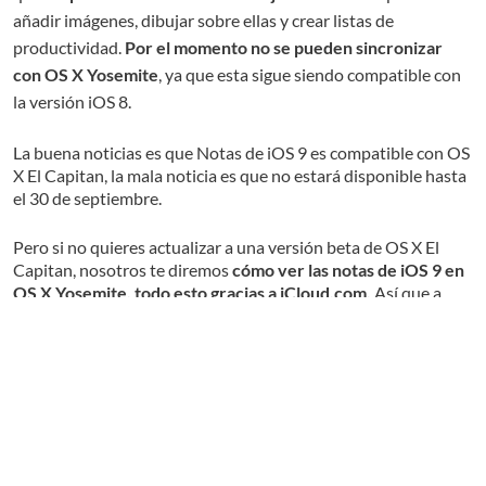
añadir imágenes, dibujar sobre ellas y crear listas de
productividad.
Por el momento no se pueden sincronizar
con OS X Yosemite
, ya que esta sigue siendo compatible con
la versión iOS 8.
La buena noticias es que Notas de iOS 9 es compatible con OS
X El Capitan, la mala noticia es que no estará disponible hasta
el 30 de septiembre.
Pero si no quieres actualizar a una versión beta de OS X El
Capitan, nosotros te diremos
cómo ver las notas de iOS 9 en
OS X Yosemite, todo esto gracias a iCloud.com.
Así que a
continuación te daremos a conocer los pasos necesarios.
1.- Lo primero que debemos hacer es
abrir Safari
(o el
navegador predeterminado).
2.- Entra a
iCloud.com
e ingresa con tu nombre de usuario y
contraseña.