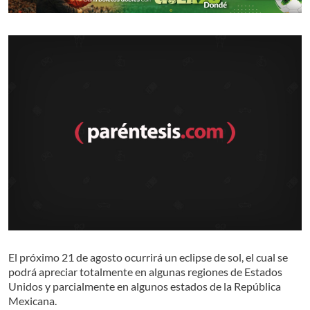
El próximo 21 de agosto ocurrirá un eclipse de sol, el cual se
podrá apreciar totalmente en algunas regiones de Estados
Unidos y parcialmente en algunos estados de la República
Mexicana.