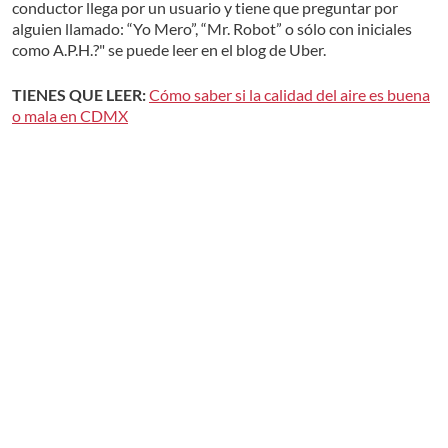
conductor llega por un usuario y tiene que preguntar por
alguien llamado: “Yo Mero”, “Mr. Robot” o sólo con iniciales
como A.P.H.?" se puede leer en el blog de Uber.
TIENES QUE LEER:
Cómo saber si la calidad del aire es buena
o mala en CDMX
Pero estarás de acuerdo que actualmente,
tu nombre de
usuario dice todo de ti y muchos de nosotros nos
identificamos con un nickname.
Por ello, Uber te permite
modificar tu nombre de usuario.
NO DEJES DE LEER:
Cómo limpiar todas las pantallas de tu
casa
Aunque puedes cambiar tu nombre de usuario,
no podrás
incluir emojis, símbolos o números, porque no está
permitido
. Para modificar tu nombre de usuario en Uber solo
tienes que seguir estos sencillos pasos:
1. En tu Android o iPhone ve a la app de Uber
, da clic en la