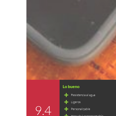
Resistencia al agua
Ligeros
9.4
Personalizable
Hora de luz programable