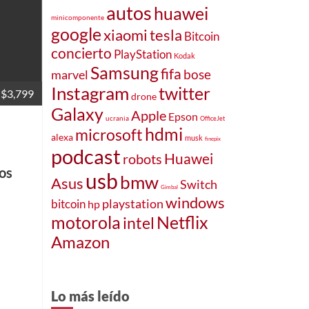
autos
huawei
minicomponente
google
xiaomi
tesla
Bitcoin
concierto
PlayStation
Kodak
Samsung
fifa
bose
marvel
Instagram
twitter
$3,799
drone
Galaxy
Apple
Epson
ucrania
OfficeJet
hdmi
microsoft
alexa
musk
finepix
podcast
robots
Huawei
nos
usb
bmw
Asus
Switch
Gimbal
windows
bitcoin
playstation
hp
motorola
Netflix
intel
Amazon
Lo más leído