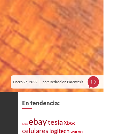
Enero 25, 2022
por: Redacción Paréntesis
En tendencia:
ebay
tesla
Xbox
lumix
celulares
logitech
warner