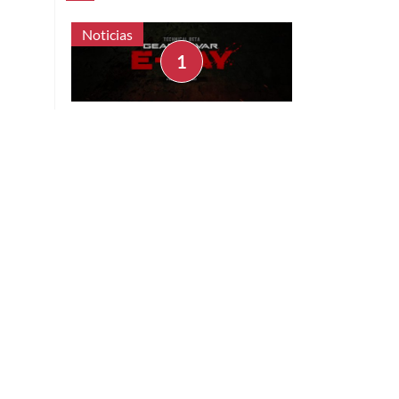
Noticias
Preview - Gears of War: E-Day,
nuestra experiencia jugando tres
días el multiplayer
Uriel Barco
Julio 30, 2026
Noticias
AT&T pierde un millón
de clientes de prepago
en México por registro
de líneas
Noticias
Instagram eliminará