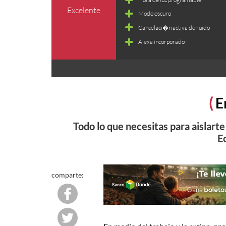
Excelente
Modo oscuro
Cancelaci�n activa de ruido
Alexa incorporado
E
Todo lo que necesitas para aislarte
E
comparte: