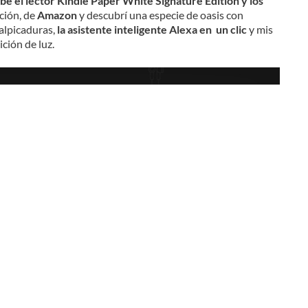
bé el lector Kindle Paper White Signature Edition y los
ción, de
Amazon
y descubrí una especie de oasis con
salpicaduras,
la asistente inteligente Alexa en un clic
y mis
ción de luz.
Leer más