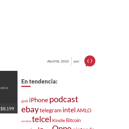
Abril 06, 2010
por:
En tendencia:
 es lo
podcast
iPhone
geek
ebay
$8,199
intel
telegram
AMLO
telcel
Bitcoin
Kindle
ucrania
Oppo