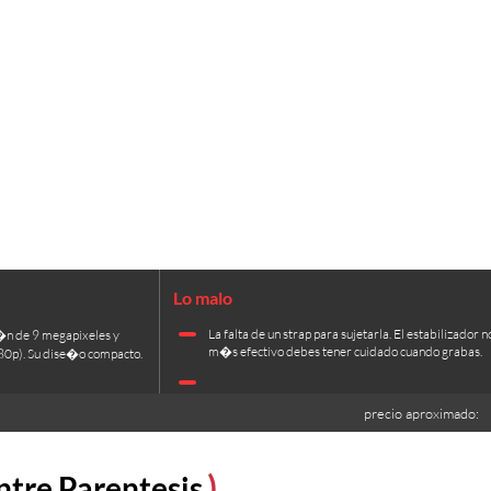
La falta de un strap para sujetarla. El estabilizador no
�n de 9 megapixeles y
m�s efectivo debes tener cuidado cuando grabas.
80p). Su dise�o compacto.
precio aproximado:
ntre Parentesis