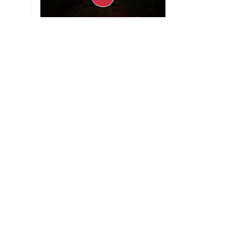
Preview - Gears of War: E-Day,
nuestra experiencia jugando tres
días el multiplayer
Uriel Barco
Julio 30, 2026
Noticias
Instagram eliminará
videos grabados en
secreto con las Ray Ban
Meta
Noticias
Kia EV3 arranca
preventa en México a
través de Mercado
Libre
Noticias