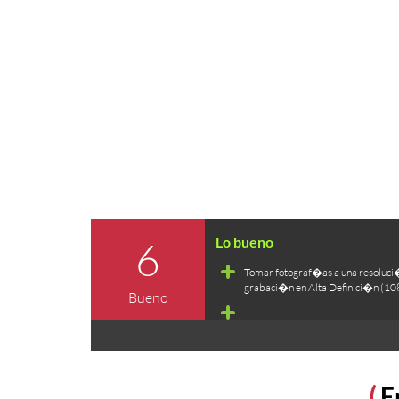
6
Tomar fotograf�as a una resoluci
grabaci�n en Alta Definici�n (10
Bueno
E