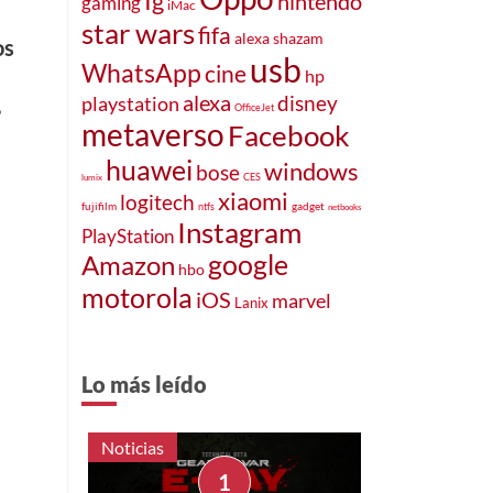
Ig
nintendo
gaming
iMac
star wars
fifa
alexa
shazam
os
usb
WhatsApp
cine
hp
alexa
disney
,
playstation
OfficeJet
metaverso
Facebook
huawei
windows
bose
CES
lumix
xiaomi
logitech
fujifilm
gadget
ntfs
netbooks
Instagram
PlayStation
google
Amazon
hbo
motorola
iOS
marvel
Lanix
Lo más leído
Noticias