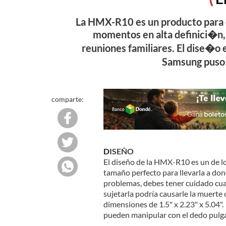
La HMX-R10 es un producto para q
momentos en alta definici�n, 
reuniones familiares. El dise�o 
Samsung puso 
comparte:
DISEÑO
El diseño de la HMX-R10 es un de lo
tamaño perfecto para llevarla a dond
problemas, debes tener cuidado cuan
sujetarla podría causarle la muerte
dimensiones de 1.5" x 2.23" x 5.04"
pueden manipular con el dedo pulga