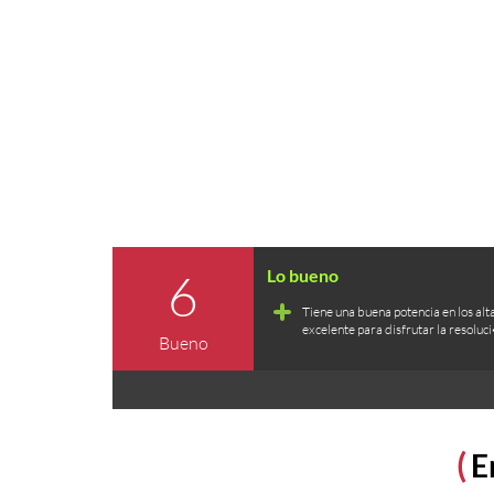
6
Tiene una buena potencia en los alt
excelente para disfrutar la resolu
Bueno
E