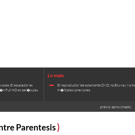
avoces. El escalador es
El reproductor lee solamente DVD, no Blu-ray. No ti
ci�n Full HD en pel�culas.
m�ltiples conexiones.
precio aproximado:
ntre Parentesis