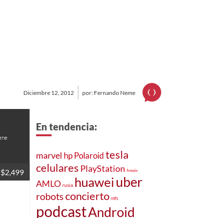
Diciembre 12, 2012
por: Fernando Neme
En tendencia:
ene
tesla
marvel
hp
Polaroid
celulares
PlayStation
$2,499
finepix
huawei
uber
AMLO
rusia
concierto
robots
ntfs
podcast
Android