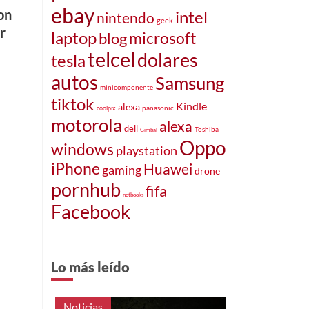
ebay
on
intel
nintendo
geek
r
laptop
microsoft
blog
telcel
dolares
tesla
autos
Samsung
minicomponente
tiktok
Kindle
alexa
panasonic
coolpix
motorola
alexa
dell
Toshiba
Gimbal
Oppo
windows
playstation
iPhone
Huawei
gaming
drone
pornhub
fifa
netbooks
Facebook
Lo más leído
Noticias