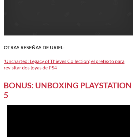
OTRAS RESEÑAS DE URIEL:
'Uncharted: Legacy of Thieves Collection', el pretexto para
revisitar dos joyas de PS4
BONUS: UNBOXING PLAYSTATION
5