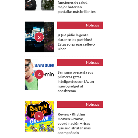
funciones de salud,
mejor batería y
pantallas más brillantes
Noticias
¿Qué pidió la gente
durante los partidos?
Estas sorpresas se llevó
Uber
Noticias
Samsung presenta sus
primeras gafas
inteligentes con IA. un
nuevo gadget al
ecosistema
Noticias
Review - Rhythm
Heaven Groove,
coordinación y risas
que se disfrutan más
acompañado