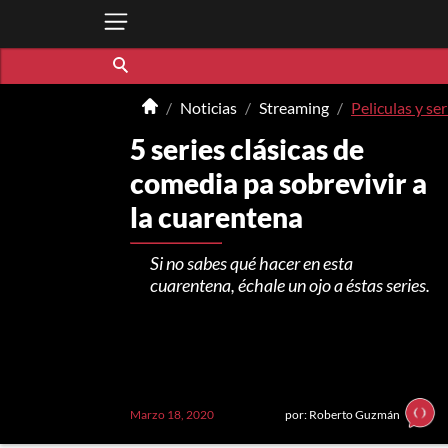
Noticias
Streaming
Peliculas y ser
5 series clásicas de
comedia pa sobrevivir a
la cuarentena
Si no sabes qué hacer en esta
cuarentena, échale un ojo a éstas series.
Marzo 18, 2020
por: Roberto Guzmán