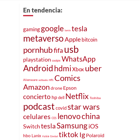
En tendencia:
google
tesla
gaming
lumix
metaverso
Apple
bitcoin
usb
pornhub
fifa
WhatsApp
playstation
coolpix
Android
uber
hdmi
Xbox
Comics
Alienware
ntfs
netbooks
Amazon
Epson
drone
Netflix
concierto
hp
dell
Toshiba
podcast
star wars
covid
lenovo
china
celulares
CES
Samsung
tesla
iOS
Switch
tiktok
Ig
Polaroid
hbo
Lanix
rusia
Gimbal