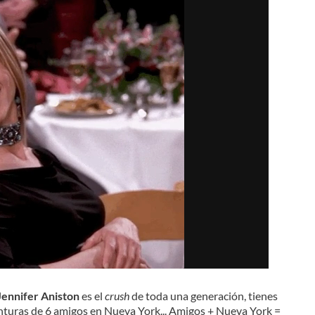
Jennifer Aniston
es el
crush
de toda una generación, tienes
venturas de 6 amigos en Nueva York... Amigos + Nueva York =