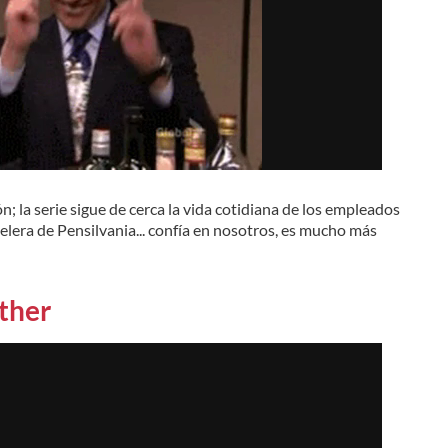
; la serie sigue de cerca la vida cotidiana de los empleados
lera de Pensilvania... confía en nosotros, es mucho más
ther