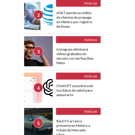
Noticias
AT&T pierde un millón
de clientes de prepago
en México por registro
de líneas
Noticias
Instagram eliminará
videos grabados en
secreto con las Ray Ban
Meta
Noticias
ChatGPT ya podrá usar
tus datos de salud para
asesorarte
Noticias
Kia EV3 arranca
preventa en México a
través de Mercado
Libre