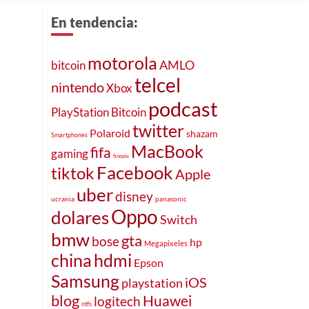
En tendencia:
motorola
AMLO
bitcoin
telcel
nintendo
Xbox
podcast
PlayStation
Bitcoin
twitter
Polaroid
shazam
Smartphones
MacBook
fifa
gaming
finepix
Facebook
tiktok
Apple
uber
disney
ucrania
panasonic
Oppo
dolares
Switch
bmw
gta
bose
hp
Megapixeles
china
hdmi
Epson
Samsung
iOS
playstation
blog
Huawei
logitech
ntfs