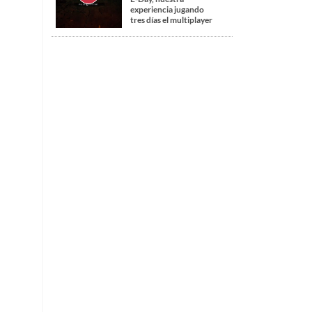
experiencia jugando
tres días el multiplayer