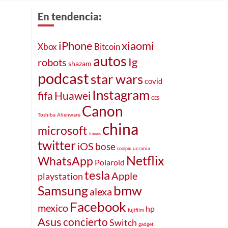
En tendencia:
iPhone
xiaomi
Xbox
Bitcoin
autos
Ig
robots
shazam
podcast
star wars
covid
Instagram
fifa
Huawei
CES
Canon
Toshiba
Alienware
china
microsoft
finepix
twitter
iOS
bose
ucrania
coolpix
Netflix
WhatsApp
Polaroid
tesla
Apple
playstation
bmw
Samsung
alexa
Facebook
mexico
hp
fujifilm
Asus
concierto
Switch
gadget