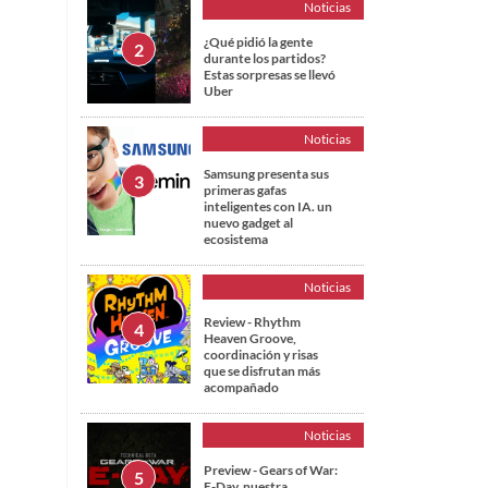
Noticias
¿Qué pidió la gente
durante los partidos?
Estas sorpresas se llevó
Uber
Noticias
Samsung presenta sus
primeras gafas
inteligentes con IA. un
nuevo gadget al
ecosistema
Noticias
Review - Rhythm
Heaven Groove,
coordinación y risas
que se disfrutan más
acompañado
Noticias
Preview - Gears of War:
E-Day, nuestra