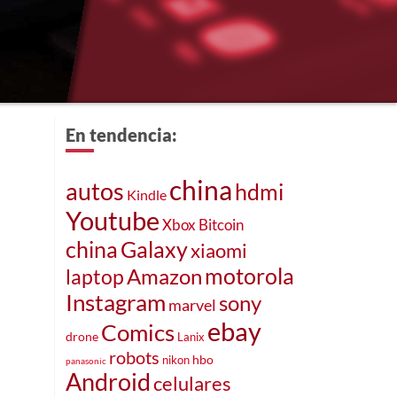
En tendencia:
china
autos
hdmi
Kindle
Youtube
Xbox
Bitcoin
Galaxy
china
xiaomi
motorola
laptop
Amazon
Instagram
sony
marvel
ebay
Comics
drone
Lanix
robots
hbo
nikon
panasonic
Android
celulares