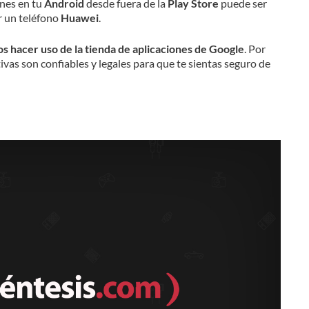
ones en tu
Android
desde fuera de la
Play Store
puede ser
r un teléfono
Huawei
.
 hacer uso de la tienda de aplicaciones de Google
. Por
ivas son confiables y legales para que te sientas seguro de