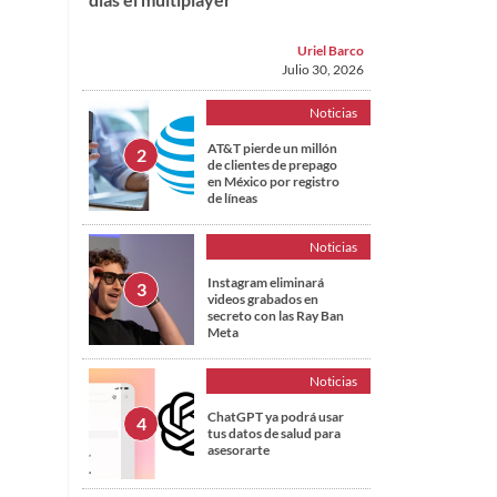
Uriel Barco
Julio 30, 2026
Noticias
AT&T pierde un millón
de clientes de prepago
en México por registro
de líneas
Noticias
Instagram eliminará
videos grabados en
secreto con las Ray Ban
Meta
Noticias
ChatGPT ya podrá usar
tus datos de salud para
asesorarte