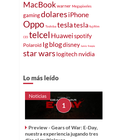
MacBook
warner
Megapixeles
dolares
iPhone
gaming
Oppo
tesla
tesla
Toshiba
fujifilm
telcel
Huawei
spotify
CES
blog
Ig
disney
Polaroid
lumix
finepix
star wars
logitech
nvidia
Lo más leído
Noticias
Preview - Gears of War: E-Day,
nuestra experiencia jugando tres
días el multiplayer