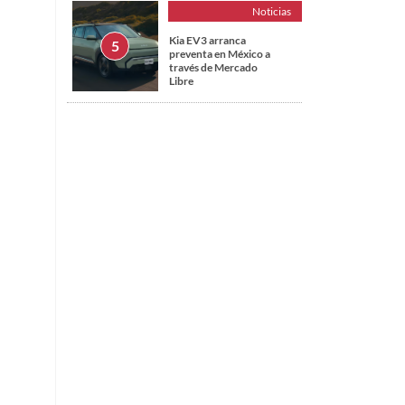
Noticias
Kia EV3 arranca
preventa en México a
través de Mercado
Libre