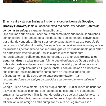
En una entrevista con Business Insider, el
vicepresidente de Google+,
Bradley Horowitz,
llamó a Facebook
"una red social del pasado"
, antes de
condenar su enfoque meramente pubilicitario.
Dijo que los anuncios de Facebook eran como un vendedor de sándwiches
con un letrero, interrumpiendo a dos personas que tienen una conversación
por tratar de venderlos.
"Estoy tratando de comunicarme en ese espacio de
conexión social"
, dijo Horowitz,
"no importa si como el sándwich, no importa si
mi favorito es personalizado con mostaza, que es un mal momento para tratar
de anunciarse delante de mí. "
así lo expresó el vicepresidente.
Horowitz también señaló que este bombardeo de anuncios
molesta a los
usuarios yfrustra a las marcas
. Afirmó que el enfoque de Google sobre la
publicidad está más basada en una integración total y global frente a una
situación. Ejemplificó que en lugar de obstruir con anuncios de alimentos a
sus usuarios, estos aparecerán como parte de los resultados en una
búsqueda normal. Es decir, c
omo una recomendación
;
"las
recomendaciones de amigos o conocidos son tremendamente valiosas"
añadió.
Google+ tiene actualmente - por su propia cuenta - 100 millones de usuarios
activos mensuales, mientras que Facebook ha celebrado recientemente
cruzar la marca de los mil millones. Horowitz dice que está satisfecho con el
progreso de Google+, pero admitió que "no es el lugar donde dejas una
felicitación a tus amigo de feliz cumpleaños, aún no llegamos a eso."