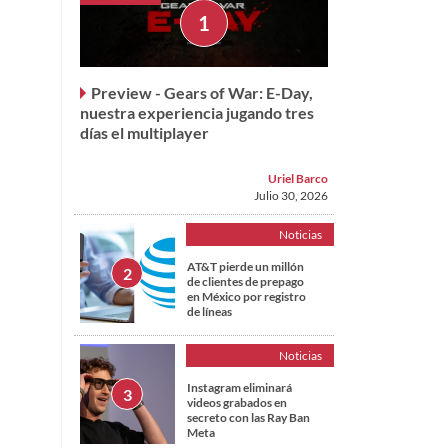
Preview - Gears of War: E-Day,
nuestra experiencia jugando tres
días el multiplayer
Uriel Barco
Julio 30, 2026
Noticias
AT&T pierde un millón
de clientes de prepago
en México por registro
de líneas
Noticias
Instagram eliminará
videos grabados en
secreto con las Ray Ban
Meta