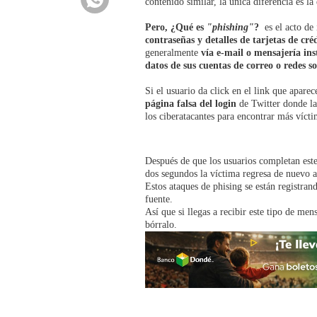
contenido similar, la única diferencia es l
Pero, ¿Qué es
"phishing"
?
es el acto de 
contraseñas y detalles de tarjetas de cré
generalmente
vía e-mail o mensajería in
datos de sus cuentas de correo o redes so
Si el usuario da click en el link que apare
página falsa del login
de Twitter donde la 
los ciberatacantes para encontrar más víctim
Después de que los usuarios completan este
dos segundos la víctima regresa de nuevo a 
Estos ataques de phising se están registra
fuente.
Así que si llegas a recibir este tipo de m
bórralo.