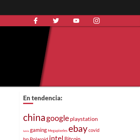
En tendencia:
china
google
playstation
ebay
gaming
covid
Megapixeles
lumix
intel
Bitcoin
hp
Polaroid