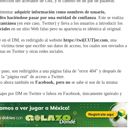
a elección del acortador de URL y el cambio en un par de palabras.
intentar
adquirir información como nombres de usuario,
dito
haciéndose pasar por una entidad de confianza
. Este se realiza
stantánea
(en este caso, Twitter) y lleva a los usuarios a introducir los
ciales
en un sitio Web falso pero su apariencia es idéntica al original.
ce en el DM, es redirigido al website
https://twi[CUT]er.com
, una
víctima tiene que escribir sus datos de acceso, los cuales son enviados a
as en Twitter y otras redes sociales.
 paso, son redirigidos a una página falsa de “error 404” y después de
la "página real" de acceso a Twitter.
ndo ahora también en
Facebook,
pero no
se sabe si son de la misma
ensajes por DM en Twitter o Inbox en Facebook, únicamente ignóralo y