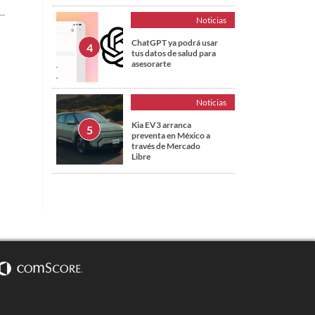
Noticias
ChatGPT ya podrá usar
tus datos de salud para
asesorarte
Noticias
Kia EV3 arranca
preventa en México a
través de Mercado
Libre