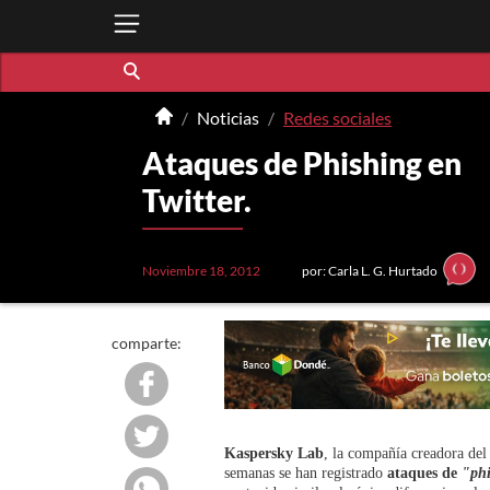
Noticias
Redes sociales
Ataques de Phishing en
Twitter.
Noviembre 18, 2012
por: Carla L. G. Hurtado
comparte:
Kaspersky Lab
, la compañía creadora del
semanas se han registrado
ataques de
"phi