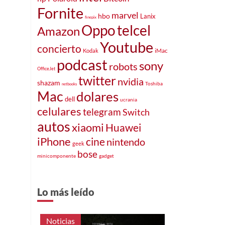
Fornite
marvel
hbo
Lanix
finepix
telcel
Oppo
Amazon
Youtube
concierto
iMac
Kodak
podcast
sony
robots
OfficeJet
twitter
nvidia
shazam
Toshiba
netbooks
Mac
dolares
dell
ucrania
celulares
telegram
Switch
autos
xiaomi
Huawei
iPhone
cine
nintendo
geek
bose
minicomponente
gadget
Lo más leído
Noticias