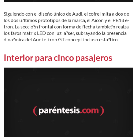
Siguiendo con el diseño único de Audi, el cofre imita a dos de
los dos u?ltimos prototipos de la marca, el Aicon y el PB18 e-
tron. La seccio?n frontal con forma de flecha tambie?n realza
los faros matrix LED con luz la?ser, subrayando la presencia
dina?mica del Audi e-tron GT concept incluso esta?tico.
Interior para cinco pasajeros