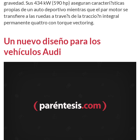
gravedad. Sus 434 kW (590 hp) aseguran caracteri?sticas
propias de un auto deportivo mientras que el par motor se
transfiere a las ruedas a trave?s de la traccio?n integral
permanente quattro con torque vectoring.
Un nuevo diseño para los
vehículos Audi