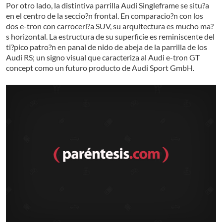
Por otro lado, la distintiva parrilla Audi Singleframe se situ?a
en el centro de la seccio?n frontal. En comparacio?n con los
dos e-tron con carroceri?a SUV, su arquitectura es mucho ma?
s horizontal. La estructura de su superficie es reminiscente del
ti?pico patro?n en panal de nido de abeja de la parrilla de los
Audi RS; un signo visual que caracteriza al Audi e-tron GT
concept como un futuro producto de Audi Sport GmbH.