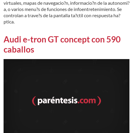
virtuales, mapas de navegacio?n, informacio?n de la autonomi?
a, o varios menu?s de funciones de infoentretenimiento. Se
controlan a trave?s de la pantalla ta?ctil con respuesta ha?
ptica.
Audi e-tron GT concept con 590
caballos