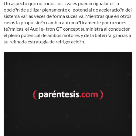
Un aspecto que no todos los rivales pueden igualar es la
opcio?n de utilizar plenamente el potencial de aceleracio?n del
sistema varias veces de forma sucesiva. Mientras que en otros
casos la propulsio?n cambia automa?ticamente por razones
te?rmicas, el Audi e- tron GT concept suministra al conductor
el pleno potencial de ambos motores y de la bateri?a, gracias a
su refinada estrategia de refrigeracio?n.