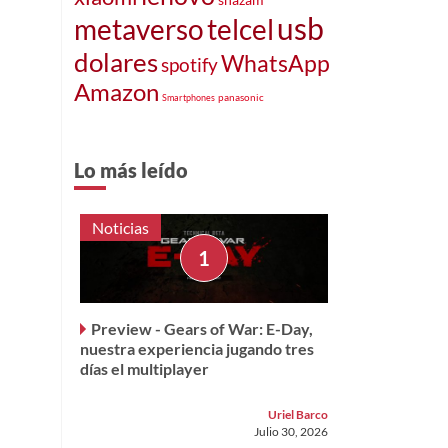
usb
metaverso
telcel
dolares
WhatsApp
spotify
Amazon
panasonic
Smartphones
Lo más leído
Noticias
Preview - Gears of War: E-Day,
nuestra experiencia jugando tres
días el multiplayer
Uriel Barco
Julio 30, 2026