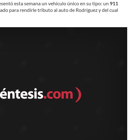
sentó esta semana un vehículo único en su tipo: un
911
do para rendirle tributo al auto de Rodríguez y del cual