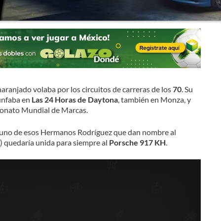
aranjado volaba por los circuitos de carreras de los
70
. Su
unfaba en
Las 24 Horas de Daytona
, también en Monza, y
eonato Mundial de Marcas.
, uno de esos Hermanos Rodríguez que dan nombre al
 quedaría unida para siempre al
Porsche 917 KH
.