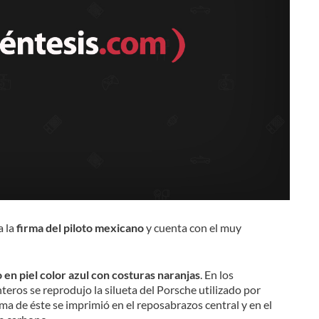
a la
firma del piloto mexicano
y cuenta con el muy
 en piel color azul con costuras naranjas
. En los
teros se reprodujo la silueta del Porsche utilizado por
ma de éste se imprimió en el reposabrazos central y en el