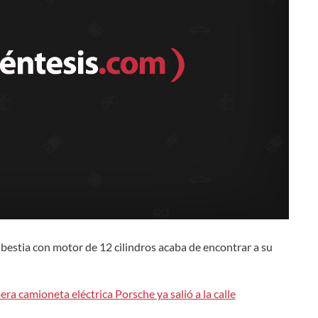
 bestia con motor de 12 cilindros acaba de encontrar a su
era camioneta eléctrica Porsche ya salió a la calle