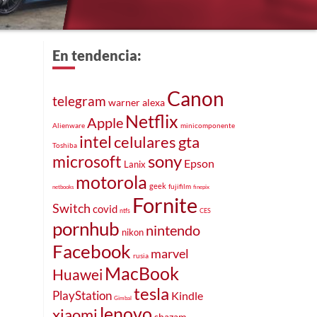
En tendencia:
Canon
telegram
warner
alexa
Netflix
Apple
Alienware
minicomponente
intel
celulares
gta
Toshiba
sony
microsoft
Epson
Lanix
motorola
geek
fujifilm
netbooks
finepix
Fornite
Switch
covid
ntfs
CES
pornhub
nintendo
nikon
Facebook
marvel
rusia
MacBook
Huawei
tesla
PlayStation
Kindle
Gimbal
lenovo
xiaomi
shazam