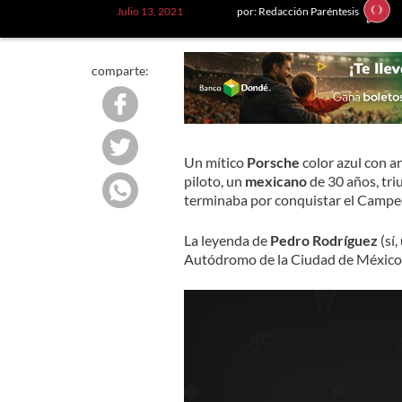
Julio 13, 2021
por: Redacción Paréntesis
comparte:
Un mítico
Porsche
color azul con an
piloto, un
mexicano
de 30 años, tri
terminaba por conquistar el Camp
La leyenda de
Pedro Rodríguez
(sí
Autódromo de la Ciudad de México)