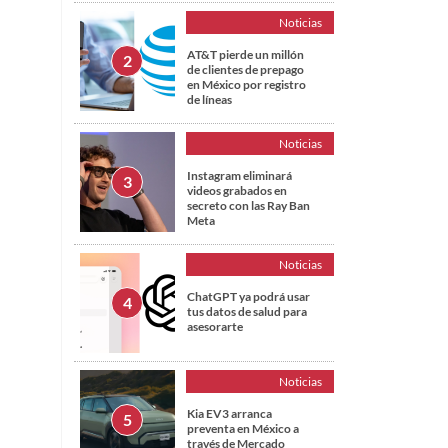
Noticias
AT&T pierde un millón
de clientes de prepago
en México por registro
de líneas
Noticias
Instagram eliminará
videos grabados en
secreto con las Ray Ban
Meta
Noticias
ChatGPT ya podrá usar
tus datos de salud para
asesorarte
Noticias
Kia EV3 arranca
preventa en México a
través de Mercado