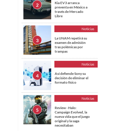
Kia EV3 arranca
preventa en México a
través de Mercado
Libre
Noticias
La UNAM repetirá su
examen de admisión
tras polémicas por
trampas
Noticias
Así defiende Sony su
decisión de eliminar el
formato físico
Noticias
Review - Halo:
Campaign Evolved, la
nueva vida que el juego
original y la saga
necesitaban