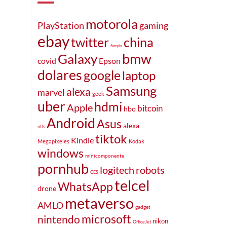
motorola
PlayStation
gaming
ebay
twitter
china
finepix
bmw
Galaxy
Epson
covid
dolares
google
laptop
Samsung
alexa
marvel
geek
uber
hdmi
Apple
bitcoin
hbo
Android
Asus
alexa
ntfs
tiktok
Kindle
Megapixeles
Kodak
windows
minicomponente
pornhub
robots
logitech
CES
telcel
WhatsApp
drone
metaverso
AMLO
gadget
microsoft
nintendo
nikon
OfficeJet