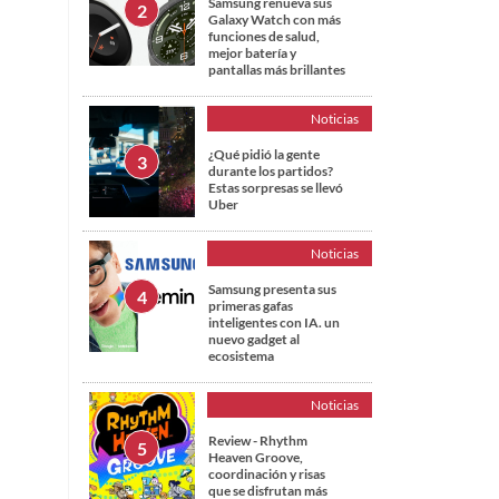
Samsung renueva sus
Galaxy Watch con más
funciones de salud,
mejor batería y
pantallas más brillantes
Noticias
¿Qué pidió la gente
durante los partidos?
Estas sorpresas se llevó
Uber
Noticias
Samsung presenta sus
primeras gafas
inteligentes con IA. un
nuevo gadget al
ecosistema
Noticias
Review - Rhythm
Heaven Groove,
coordinación y risas
que se disfrutan más