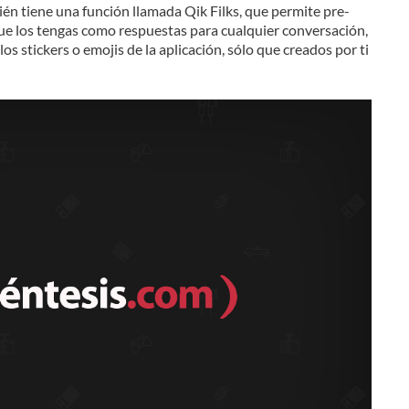
én tiene una función llamada Qik Filks, que permite pre-
ue los tengas como respuestas para cualquier conversación,
los stickers o emojis de la aplicación, sólo que creados por ti