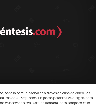
o, toda la comunicación es a través de clips de video, los
áxima de 42 segundos. En pocas palabras va dirigida para
 no es necesario realizar una llamada, pero tampoco es lo