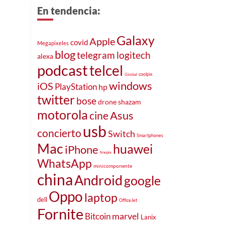
En tendencia:
Galaxy
Apple
covid
Megapixeles
blog
telegram
logitech
alexa
podcast
telcel
coolpix
Gimbal
windows
iOS
PlayStation
hp
twitter
bose
drone
shazam
motorola
Asus
cine
usb
concierto
Switch
Smartphones
Mac
huawei
iPhone
finepix
WhatsApp
minicomponente
china
Android
google
Oppo
laptop
dell
OfficeJet
Fornite
marvel
Bitcoin
Lanix