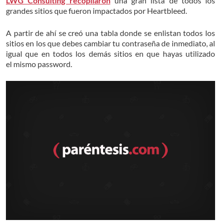
LWG Consulting recopilaron
una gran lista de todos los
grandes sitios que fueron impactados por Heartbleed.
A partir de ahí se creó una tabla donde se enlistan todos los
sitios en los que debes cambiar tu contraseña de inmediato, al
igual que en todos los demás sitios en que hayas utilizado
el mismo password.