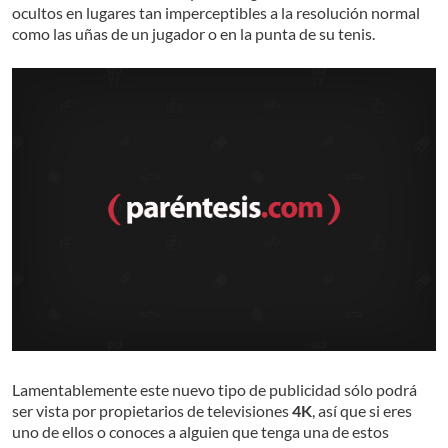
ocultos en lugares tan imperceptibles a la resolución normal
como las uñas de un jugador o en la punta de su tenis.
Lamentablemente este nuevo tipo de publicidad sólo podrá
ser vista por propietarios de televisiones
4K
, así que si eres
uno de ellos o conoces a alguien que tenga una de estos