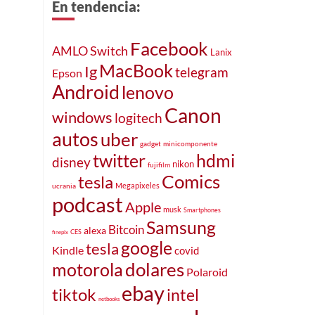
En tendencia:
Facebook
AMLO
Switch
Lanix
MacBook
Ig
telegram
Epson
Android
lenovo
Canon
windows
logitech
autos
uber
gadget
minicomponente
twitter
hdmi
disney
nikon
fujifilm
Comics
tesla
ucrania
Megapixeles
podcast
Apple
musk
Smartphones
Samsung
Bitcoin
alexa
CES
finepix
google
tesla
Kindle
covid
dolares
motorola
Polaroid
ebay
tiktok
intel
netbooks