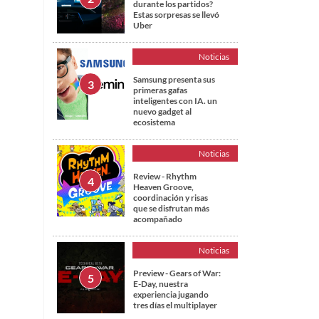
durante los partidos?
Estas sorpresas se llevó
Uber
Noticias
Samsung presenta sus
primeras gafas
inteligentes con IA. un
nuevo gadget al
ecosistema
Noticias
Review - Rhythm
Heaven Groove,
coordinación y risas
que se disfrutan más
acompañado
Noticias
Preview - Gears of War:
E-Day, nuestra
experiencia jugando
tres días el multiplayer