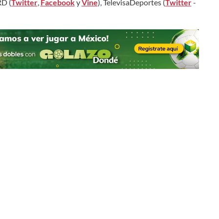
D (
Twitter
,
Facebook
y
Vine
), TelevisaDeportes (
Twitter
-