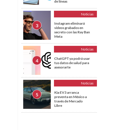
de líneas
Noticias
Instagram eliminará
videos grabados en
secreto con las Ray Ban
Meta
Noticias
ChatGPT ya podrá usar
tus datos de salud para
asesorarte
Noticias
Kia EV3 arranca
preventa en México a
través de Mercado
Libre