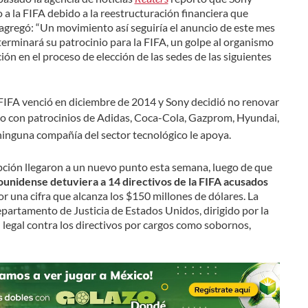
 a la FIFA debido a la reestructuración financiera que
 agregó: “Un movimiento así seguiría el anuncio de este mes
terminará su patrocinio para la FIFA, un golpe al organismo
ión en el proceso de elección de las sedes de las siguientes
 FIFA venció en diciembre de 2014 y Sony decidió no renovar
do con patrocinios de Adidas, Coca-Cola, Gazprom, Hyundai,
inguna compañía del sector tecnológico le apoya.
pción llegaron a un nuevo punto esta semana, luego de que
unidense detuviera a 14 directivos de la FIFA acusados
r una cifra que alcanza los $150 millones de dólares. La
epartamento de Justicia de Estados Unidos, dirigido por la
ón legal contra los directivos por cargos como sobornos,