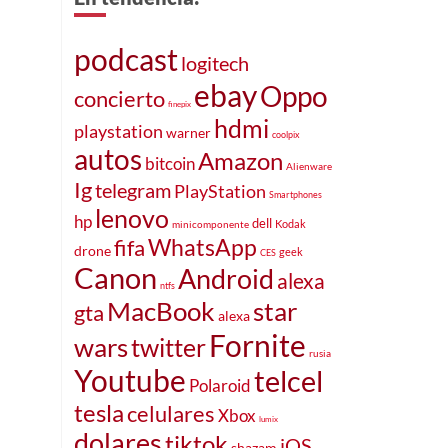
podcast
logitech
ebay
Oppo
concierto
finepix
hdmi
playstation
warner
coolpix
autos
Amazon
bitcoin
Alienware
Ig
telegram
PlayStation
Smartphones
lenovo
hp
dell
Kodak
minicomponente
WhatsApp
fifa
drone
geek
CES
Canon
Android
alexa
ntfs
MacBook
star
gta
alexa
Fornite
wars
twitter
rusia
Youtube
telcel
Polaroid
tesla
celulares
Xbox
lumix
dolares
tiktok
iOS
shazam