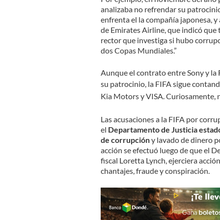
analizaba no refrendar su patrocinio
enfrenta el la compañía japonesa, y
de Emirates Airline, que indicó que 
rector que investiga si hubo corrupc
dos Copas Mundiales.”
Aunque el contrato entre Sony y la
su patrocinio,
la FIFA sigue contan
Kia Motors y VISA. Curiosamente, n
Las acusaciones a la FIFA por corru
el
Departamento de Justicia estado
de corrupción
y lavado de dinero po
acción se efectuó luego de que el D
fiscal Loretta Lynch, ejerciera acci
chantajes, fraude y conspiración.