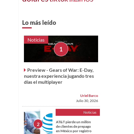
Lo más leído
Noticias
Preview - Gears of War: E-Day,
nuestra experiencia jugando tres
días el multiplayer
Uriel Barco
Julio 30, 2026
Noticias
AT&T pierde un millón
de clientes de prepago
en México por registro