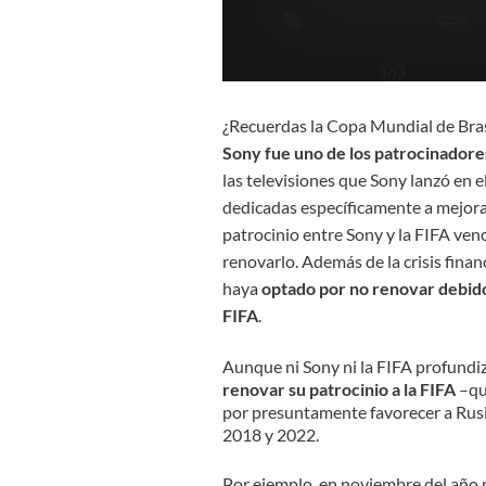
¿Recuerdas la Copa Mundial de Brasi
Sony fue uno de los patrocinadore
las televisiones que Sony lanzó en 
dedicadas específicamente a mejorar 
patrocinio entre Sony y la FIFA ven
renovarlo. Además de la crisis finan
haya
optado por no renovar debido
FIFA
.
Aunque ni Sony ni la FIFA profundiz
renovar su patrocinio a la FIFA
–qu
por presuntamente favorecer a Rusia
2018 y 2022.
Por ejemplo, en noviembre del año 