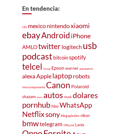
En tendencia:
xiaomi
mexico
nintendo
CES
ebay
Android
iPhone
usb
twitter
logitech
AMLO
podcast
spotify
bitcoin
telcel
Epson
warner
panasonic
Gimbal
laptop
alexa
Apple
robots
Canon
Polaroid
minicomponente
autos
dolares
shazam
musk
lumix
pornhub
WhatsApp
hbo
Netflix
sony
nikon
Megapixeles
bmw
telegram
Lanix
OfficeJet
Fornite
Oppo