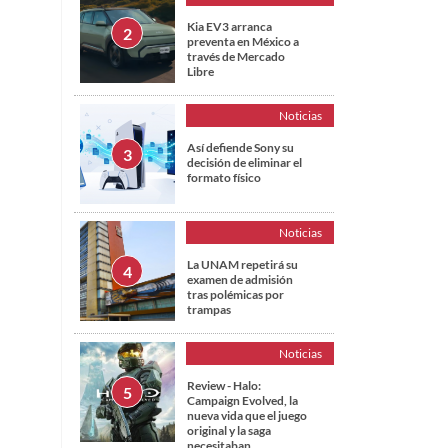
Kia EV3 arranca
preventa en México a
través de Mercado
Libre
Noticias
Así defiende Sony su
decisión de eliminar el
formato físico
Noticias
La UNAM repetirá su
examen de admisión
tras polémicas por
trampas
Noticias
Review - Halo:
Campaign Evolved, la
nueva vida que el juego
original y la saga
necesitaban