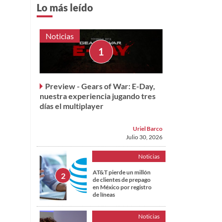
Lo más leído
Noticias
Preview - Gears of War: E-Day,
nuestra experiencia jugando tres
días el multiplayer
Uriel Barco
Julio 30, 2026
Noticias
AT&T pierde un millón
de clientes de prepago
en México por registro
de líneas
Noticias