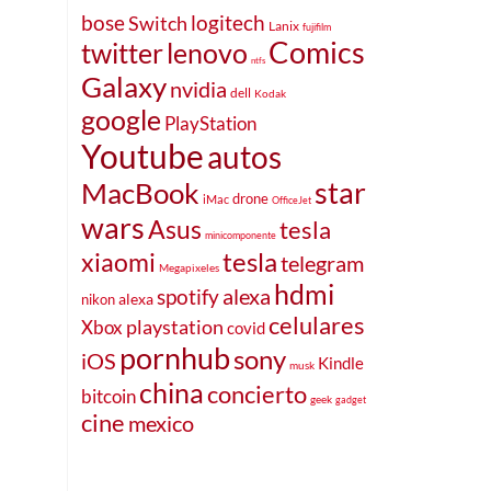
bose
logitech
Switch
Lanix
fujifilm
Comics
twitter
lenovo
ntfs
Galaxy
nvidia
dell
Kodak
google
PlayStation
Youtube
autos
MacBook
star
drone
iMac
OfficeJet
wars
Asus
tesla
minicomponente
tesla
xiaomi
telegram
Megapixeles
hdmi
alexa
spotify
nikon
alexa
celulares
Xbox
playstation
covid
pornhub
sony
iOS
Kindle
musk
china
concierto
bitcoin
geek
gadget
cine
mexico