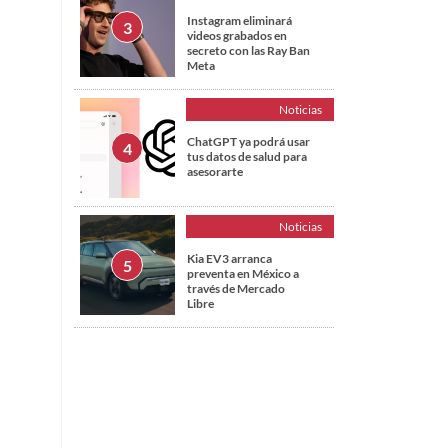
Instagram eliminará
videos grabados en
secreto con las Ray Ban
Meta
Noticias
ChatGPT ya podrá usar
tus datos de salud para
asesorarte
Noticias
Kia EV3 arranca
preventa en México a
través de Mercado
Libre