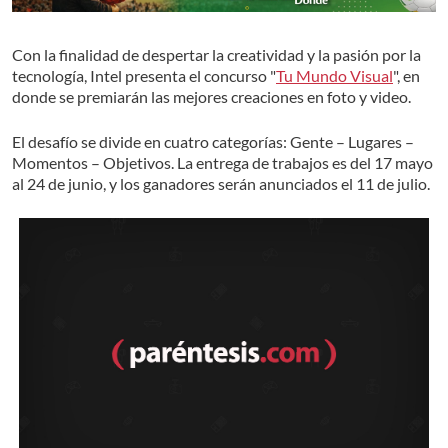
Con la finalidad de despertar la creatividad y la pasión por la
tecnología, Intel presenta el concurso "
Tu Mundo Visual
", en
donde se premiarán las mejores creaciones en foto y video.
El desafío se divide en cuatro categorías: Gente – Lugares –
Momentos – Objetivos. La entrega de trabajos es del 17 mayo
al 24 de junio, y los ganadores serán anunciados el 11 de julio.