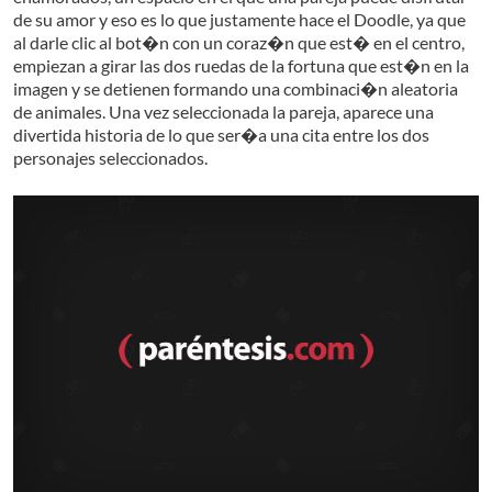
de su amor y eso es lo que justamente hace el Doodle, ya que
al darle clic al bot�n con un coraz�n que est� en el centro,
empiezan a girar las dos ruedas de la fortuna que est�n en la
imagen y se detienen formando una combinaci�n aleatoria
de animales. Una vez seleccionada la pareja, aparece una
divertida historia de lo que ser�a una cita entre los dos
personajes seleccionados.