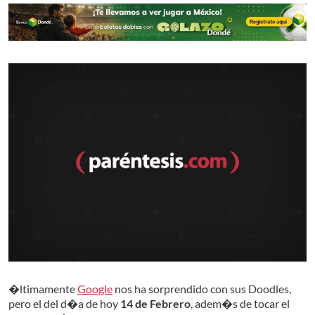
�ltimamente
Google
nos ha sorprendido con sus Doodles,
pero el del d�a de hoy
14 de Febrero
, adem�s de tocar el