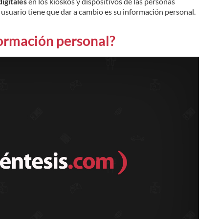
igitales
en los kioskos y dispositivos de las personas
l usuario tiene que dar a cambio es su información personal.
formación personal?