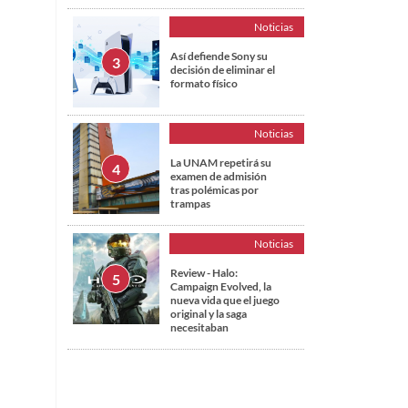
Noticias
Así defiende Sony su
decisión de eliminar el
formato físico
Noticias
La UNAM repetirá su
examen de admisión
tras polémicas por
trampas
Noticias
Review - Halo:
Campaign Evolved, la
nueva vida que el juego
original y la saga
necesitaban