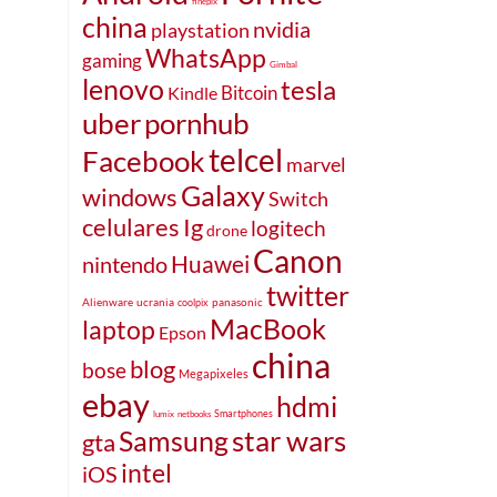
finepix
china
nvidia
playstation
WhatsApp
gaming
Gimbal
lenovo
tesla
Bitcoin
Kindle
uber
pornhub
telcel
Facebook
marvel
Galaxy
windows
Switch
celulares
Ig
logitech
drone
Canon
Huawei
nintendo
twitter
Alienware
ucrania
panasonic
coolpix
MacBook
laptop
Epson
china
blog
bose
Megapixeles
ebay
hdmi
Smartphones
lumix
netbooks
Samsung
star wars
gta
intel
iOS