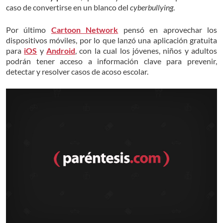
caso de convertirse en un blanco del
cyberbullying
.
Por último
Cartoon Network
pensó en aprovechar los
dispositivos móviles, por lo que lanzó una aplicación gratuita
para
iOS
y
Android
, con la cual los jóvenes, niños y adultos
podrán tener acceso a información clave para prevenir,
detectar y resolver casos de acoso escolar.