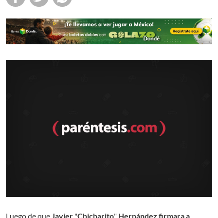
Luego de que
Javier
"
Chicharito
"
Hernández firmara a