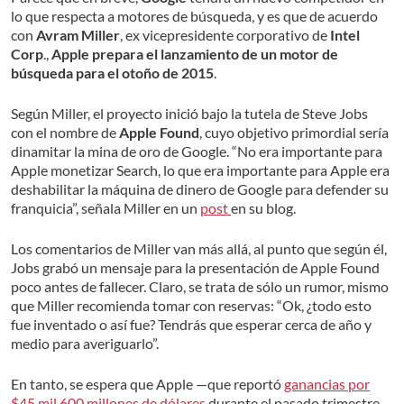
lo que respecta a motores de búsqueda, y es que de acuerdo
con
Avram Miller
, ex vicepresidente corporativo de
Intel
Corp
.,
Apple prepara el lanzamiento de un motor de
búsqueda para el otoño de 2015
.
Según Miller, el proyecto inició bajo la tutela de Steve Jobs
con el nombre de
Apple Found
, cuyo objetivo primordial sería
dinamitar la mina de oro de Google. “No era importante para
Apple monetizar Search, lo que era importante para Apple era
deshabilitar la máquina de dinero de Google para defender su
franquicia”, señala Miller en un
post
en su blog.
Los comentarios de Miller van más allá, al punto que según él,
Jobs grabó un mensaje para la presentación de Apple Found
poco antes de fallecer. Claro, se trata de sólo un rumor, mismo
que Miller recomienda tomar con reservas: “Ok, ¿todo esto
fue inventado o así fue? Tendrás que esperar cerca de año y
medio para averiguarlo”.
En tanto, se espera que Apple —que reportó
ganancias por
$45 mil 600 millones de dólares
durante el pasado trimestre—