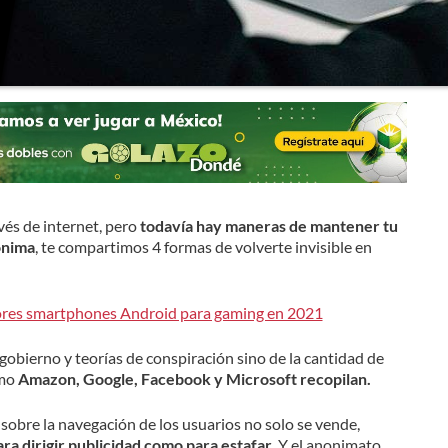
vés de internet, pero
todavía hay maneras de mantener tu
ónima
, te compartimos 4 formas de volverte invisible en
jores smartphones Android para gaming en 2021
obierno y teorías de conspiración sino de la cantidad de
mo
Amazon, Google, Facebook y Microsoft recopilan.
sobre la navegación de los usuarios no solo se vende,
para dirigir publicidad como para estafar
. Y el anonimato