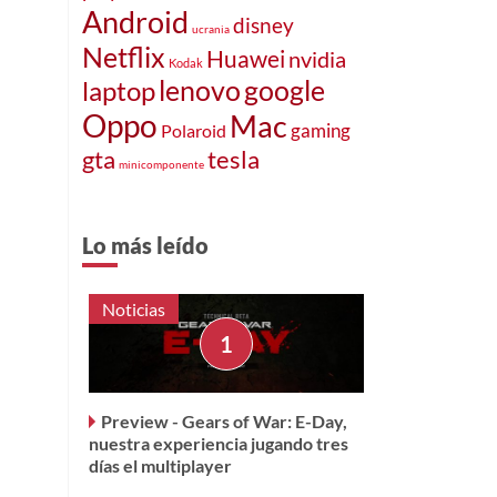
Android
disney
ucrania
Netflix
Huawei
nvidia
Kodak
lenovo
google
laptop
Oppo
Mac
gaming
Polaroid
gta
tesla
minicomponente
Lo más leído
Noticias
Preview - Gears of War: E-Day,
nuestra experiencia jugando tres
días el multiplayer