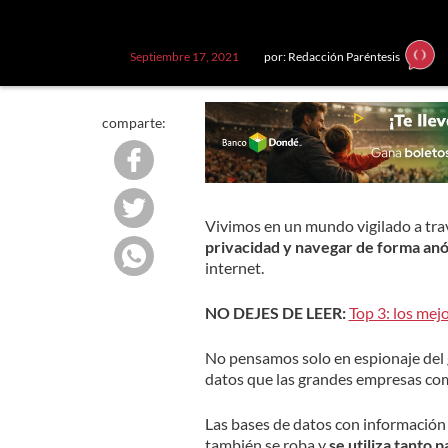
Septiembre 17, 2021
por: Redacción Paréntesis
comparte:
Vivimos en un mundo vigilado a tra
privacidad y navegar de forma an
internet.
NO DEJES DE LEER:
Top 3: los me
No pensamos solo en espionaje del g
datos que las grandes empresas co
Las bases de datos con información 
también se roba y
se utiliza tanto 