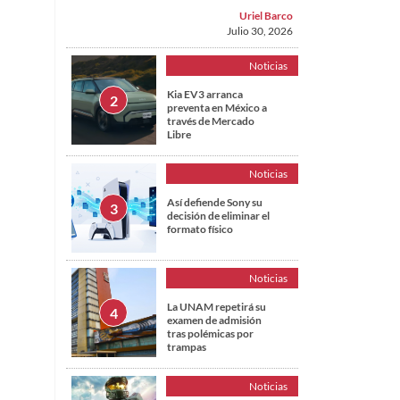
Uriel Barco
Julio 30, 2026
Noticias
Kia EV3 arranca
preventa en México a
través de Mercado
Libre
Noticias
Así defiende Sony su
decisión de eliminar el
formato físico
Noticias
La UNAM repetirá su
examen de admisión
tras polémicas por
trampas
Noticias