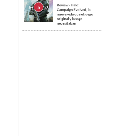
Review - Halo:
Campaign Evolved, la
nueva vida que el juego
original y la saga
necesitaban