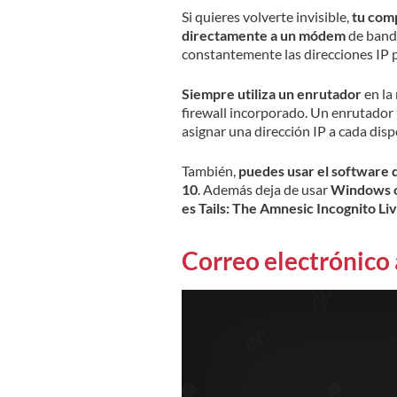
Si quieres volverte invisible,
tu comp
directamente a un módem
de banda
constantemente las direcciones IP p
Siempre utiliza un enrutador
en la
firewall incorporado. Un enrutador u
asignar una dirección IP a cada disp
También,
puedes usar el software 
10
. Además deja de usar
Windows 
es Tails: The Amnesic Incognito Li
Correo electrónic