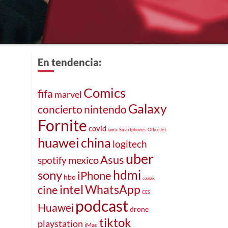
En tendencia:
Comics
fifa
marvel
Galaxy
concierto
nintendo
Fornite
covid
Smartphones
OfficeJet
lumix
huawei
china
logitech
uber
Asus
mexico
spotify
hdmi
sony
iPhone
hbo
coolpix
intel
WhatsApp
cine
CES
podcast
Huawei
drone
tiktok
playstation
iMac