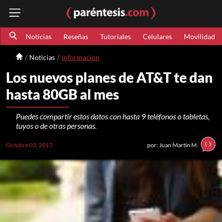
Noticias
Reseñas
Tutoriales
Celulares
Movilidad
Noticias
Informacion
Los nuevos planes de AT&T te dan
hasta 80GB al mes
Puedes compartir estos datos con hasta 9 teléfonos o tabletas,
tuyos o de otras personas.
Octubre 03, 2017
por: Juan Martín M.