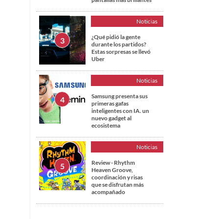
Noticias
¿Qué pidió la gente
durante los partidos?
Estas sorpresas se llevó
Uber
Noticias
Samsung presenta sus
primeras gafas
inteligentes con IA. un
nuevo gadget al
ecosistema
Noticias
Review - Rhythm
Heaven Groove,
coordinación y risas
que se disfrutan más
acompañado