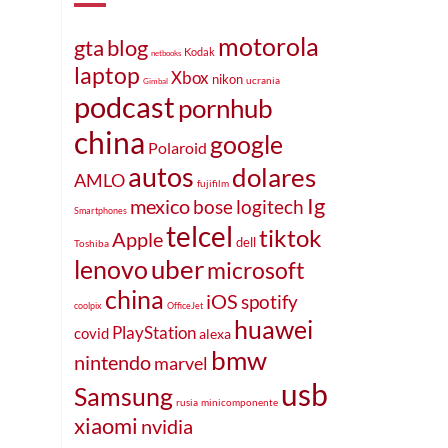
motorola
gta
blog
Kodak
netbooks
laptop
Xbox
nikon
ucrania
Gimbal
podcast
pornhub
china
google
Polaroid
autos
dolares
AMLO
fujifilm
Ig
mexico
bose
logitech
Smartphones
telcel
tiktok
Apple
dell
Toshiba
uber
lenovo
microsoft
china
iOS
spotify
coolpix
OfficeJet
huawei
PlayStation
covid
alexa
bmw
nintendo
marvel
usb
Samsung
rusia
minicomponente
xiaomi
nvidia