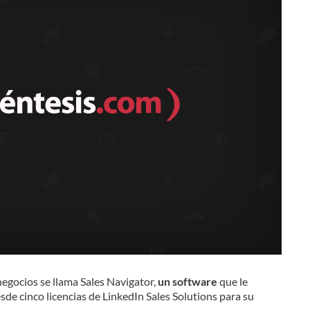
negocios se llama Sales Navigator,
un software
que le
sde cinco licencias de LinkedIn Sales Solutions para su