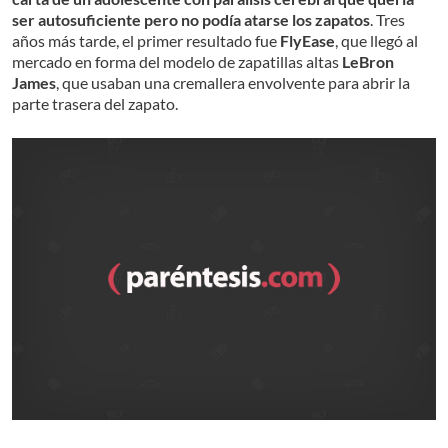
ser autosuficiente pero no podía atarse los zapatos
. Tres
años más tarde, el primer resultado fue
FlyEase
, que llegó al
mercado en forma del modelo de zapatillas altas
LeBron
James
, que usaban una cremallera envolvente para abrir la
parte trasera del zapato.