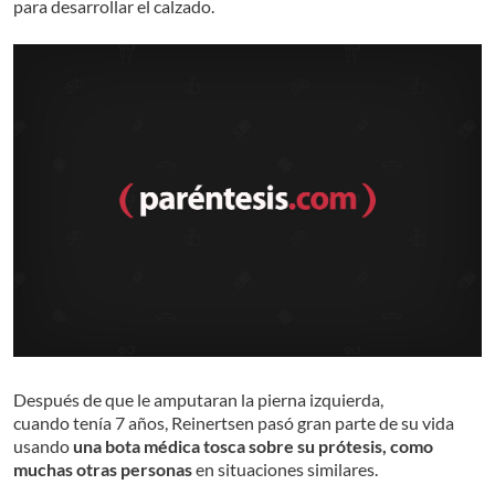
para desarrollar el calzado.
Después de que le amputaran la pierna izquierda,
cuando tenía 7 años, Reinertsen pasó gran parte de su vida
usando
una bota médica tosca sobre su prótesis, como
muchas otras personas
en situaciones similares.