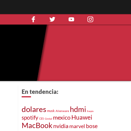
En tendencia:
dolares
hdmi
musk
Alienware
finepix
mexico
Huawei
spotify
CES
Gimbal
MacBook
nvidia
bose
marvel