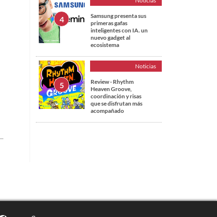
Noticias
Samsung presenta sus
primeras gafas
inteligentes con IA. un
nuevo gadget al
ecosistema
Noticias
Review - Rhythm
Heaven Groove,
coordinación y risas
que se disfrutan más
acompañado