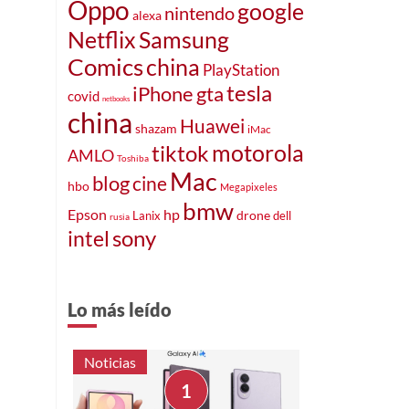
Oppo
google
nintendo
alexa
Netflix
Samsung
Comics
china
PlayStation
tesla
iPhone
gta
covid
netbooks
china
Huawei
shazam
iMac
motorola
tiktok
AMLO
Toshiba
Mac
blog
cine
hbo
Megapixeles
bmw
Epson
hp
drone
Lanix
dell
rusia
intel
sony
Lo más leído
Noticias