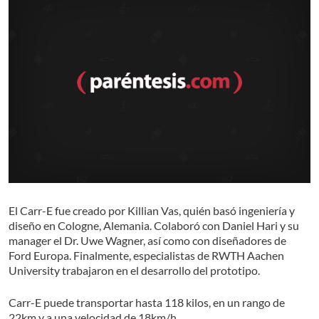
El Carr-E fue creado por Killian Vas, quién basó ingeniería y
diseño en Cologne, Alemania. Colaboró con Daniel Hari y su
manager el Dr. Uwe Wagner, así como con diseñadores de
Ford Europa. Finalmente, especialistas de RWTH Aachen
University trabajaron en el desarrollo del prototipo.
Carr-E puede transportar hasta 118 kilos, en un rango de
22km y a una velocidad de 18km/h.