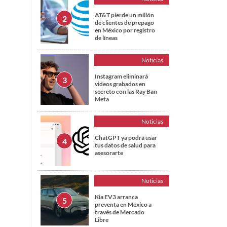
AT&T pierde un millón
de clientes de prepago
en México por registro
de líneas
Noticias
Instagram eliminará
videos grabados en
secreto con las Ray Ban
Meta
Noticias
ChatGPT ya podrá usar
tus datos de salud para
asesorarte
Noticias
Kia EV3 arranca
preventa en México a
través de Mercado
Libre