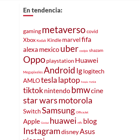
En tendencia:
metaverso
gaming
covid
fifa
marvel
Xbox
Kindle
Kodak
uber
alexa
mexico
shazam
coolpix
Oppo
Huawei
playstation
Android
Ig
logitech
Megapixeles
tesla
laptop
AMLO
rusia
finepix
bmw
tiktok
cine
nintendo
star wars
motorola
Samsung
Switch
OfficeJet
huawei
blog
Apple
ntfs
Gimbal
Instagram
Asus
disney