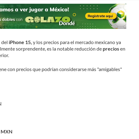
 del
iPhone 15,
y los precios para el mercado mexicano ya
almente sorprendente, es la notable reducción de
precios
en
rior.
ene con precios que podrían considerarse más "amigables"
N
N
9 MXN